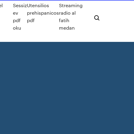
el
Sessiz
Utensilios
Streaming
a
ev
prehispanicos
radio al
pdf
pdf
fatih
oku
medan