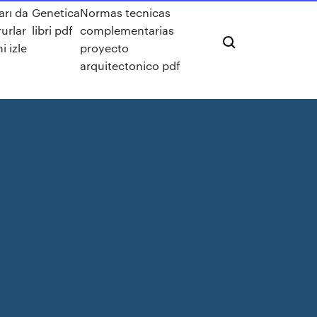
arı da
Genetica
Normas tecnicas
urlar
libri pdf
complementarias
mi izle
proyecto
arquitectonico pdf