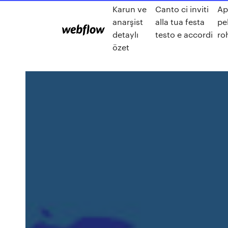
Karun ve
Canto ci inviti
Ap
anarşist
alla tua festa
pe
detaylı
testo e accordi
ro
özet