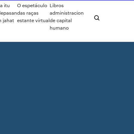
a itu
O espetáculo
Libros
lepasan
das raças
administracion
h jahat
estante virtual
de capital
humano